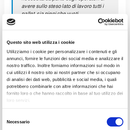
avere sullo steso lato di lavoro tutti i
pallet, sia pieni che vuoti.
La tecnologia
applicata è relativa ad un
Questo sito web utilizza i cookie
sistema robotizzato, fornito di prelievo strato
Utilizziamo i cookie per personalizzare i contenuti e gli
tramite testa di presa a vuoto. Il sistema è
annunci, fornire le funzioni dei social media e analizzare il
dotato di pompa ad alta efficienza in grado di
nostro traffico. Inoltre forniamo informazioni sul modo in
prelevare anche solo
una parte parziale
cui utilizzi il nostro sito ai nostri partner che si occupano
dello strato
. Inoltre, il valore di vuoto
di analisi dei dati web, pubblicità e social media, i quali
prodotto dal sistema testa/soffiante vuoto
potrebbero combinarle con altre informazioni che hai
fornito loro o che hanno raccolto in base al tuo utilizzo dei
garantisce
l’integrità dei vasetti.
Questa
loro servizi.
caratteristica infatti previene ogni tipo di
problemi di implosione.
S
Dopo la
depalletizzazione
, il
Necessario
e
sistema
singolarizza i vasetti
, trasportandoli
l