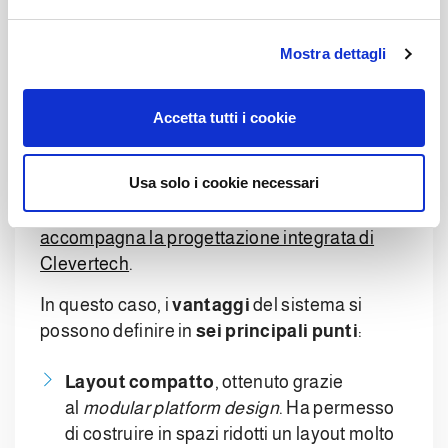
e
stoccaggio.
l
Mostra dettagli
c
Pallettizzazione per il
o
n
food: i plus del sistema
Accetta tutti i cookie
s
e
n
Usa solo i cookie necessari
L’installazione del sistema ha centrato
s
l’obiettivo grazie all’
analisi e allo studio che
o
accompagna la progettazione integrata di
Clevertech
.
In questo caso, i
vantaggi
del sistema si
possono definire in
sei principali punti
:
Layout compatto
, ottenuto grazie
al
modular platform design
. Ha permesso
di costruire in spazi ridotti un layout molto