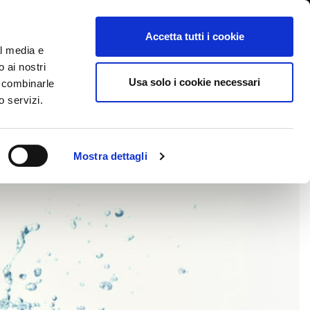
International/Italiano
ervata
Whistleblowing
Accetta tutti i cookie
al media e
o ai nostri
STORY
SERVIZI
FIERE NEWS & EVENTI
CONTATTI
Usa solo i cookie necessari
o combinarle
o servizi.
Mostra dettagli