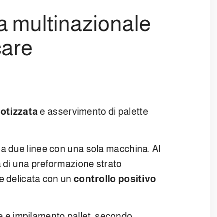
a multinazionale
care
otizzata
e asservimento di palette
a due linee con una sola macchina. Al
a di una preformazione strato
e delicata con un
controllo positivo
te e impilamento pallet, secondo