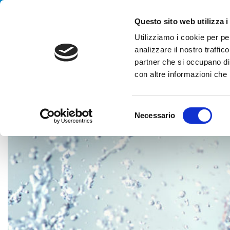
Handling your success
Questo sito web utilizza i
Utilizziamo i cookie per pe
analizzare il nostro traffico
partner che si occupano di 
con altre informazioni che h
HOME
CASE HISTORY
PERSONAL & BEAUTY CARE
SISTE
S
Necessario
e
l
e
z
i
o
n
e
d