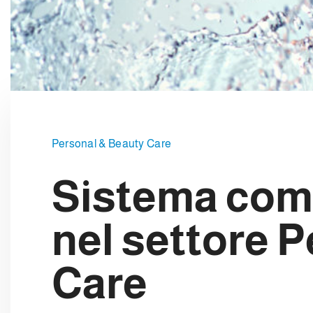
e
l
c
o
n
s
e
n
s
Personal & Beauty Care
o
Sistema compl
nel settore 
Care