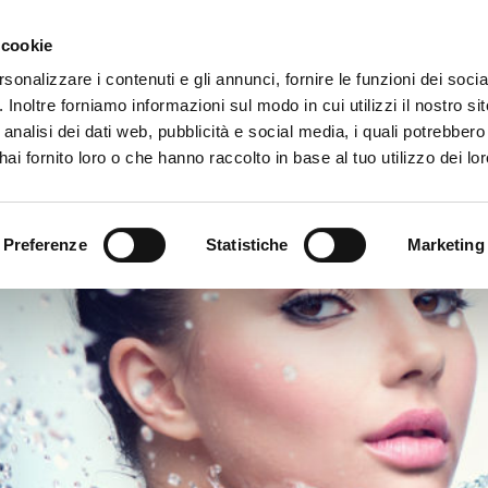
Area ris
 cookie
rsonalizzare i contenuti e gli annunci, fornire le funzioni dei soci
. Inoltre forniamo informazioni sul modo in cui utilizzi il nostro sit
AZIENDA
PRODOTTI
VIDEO
BLOG
CASE HI
analisi dei dati web, pubblicità e social media, i quali potrebber
ai fornito loro o che hanno raccolto in base al tuo utilizzo dei lor
MA COMPLETO DI FINE LINEA NEL SETTORE PERSONAL & BEAUTY CARE
Preferenze
Statistiche
Marketing