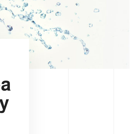
ea
ty