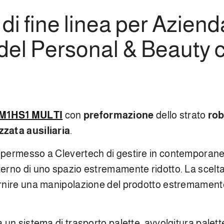
i fine linea per Aziend
 del Personal & Beauty 
 M1HS1 MULTI
con
preformazione
dello strato
rob
zzata ausiliaria
.
a permesso a Clevertech di gestire in contemporane
nterno di uno spazio estremamente ridotto. La scelt
fornire una manipolazione del prodotto estremament
a un sistema di trasporto palette, avvolgitura palet