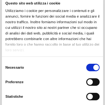
Questo sito web utilizza i cookie
Un altro grande punto di forza di questa
Utilizziamo i cookie per personalizzare i contenuti e gli
partnership è la possibilità di
simulare e pre-
annunci, fornire le funzioni dei social media e analizzare il
validare le applicazioni
ancora prima di
nostro traffico. Inoltre forniamo informazioni sul modo in
realizzarle. Questo approccio ci consente
cui utilizzi il nostro sito ai nostri partner che si occupano
di
ridurre drasticamente i tempi di
di analisi dei dati web, pubblicità e social media, i quali
sviluppo
, prevedere e risolvere in anticipo
potrebbero combinarle con altre informazioni che hai
eventuali criticità, e arrivare al momento
fornito loro o che hanno raccolto in base al tuo utilizzo dei
dell’avviamento
con soluzioni già testate e
loro servizi.
pronte a entrare in produzione
.
S
In un mercato dove
il time-to-market è un
Necessario
e
fattore critico
, poter offrire tutto questo ai
l
nostri clienti rappresenta per noi un valore
e
importante e un
vantaggio competitivo
Preferenze
z
concreto e misurabile
.
i
o
Statistiche
Un linguaggio tecnico condiviso per una
n
sinergia operativa perfetta: