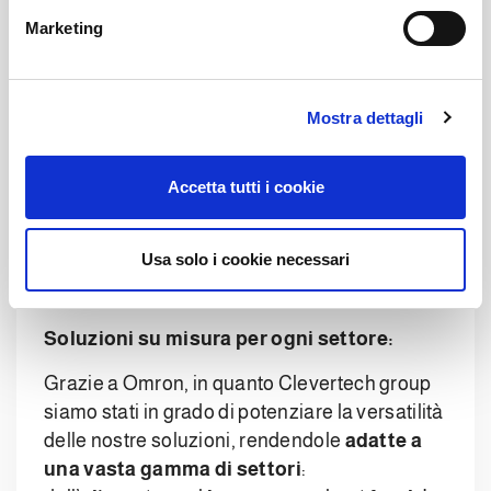
e
Marketing
Un aspetto che rende davvero efficace la
d
nostra collaborazione con Omron è l’utilizzo
e
l
di un
ambiente di programmazione
Mostra dettagli
c
condiviso
. Lavorare su una piattaforma
o
comune ci permette infatti di
integrare
n
software, hardware e robot
in modo
Accetta tutti i cookie
s
semplice, rapido e affidabile. Questo
e
semplifica il lavoro dei nostri team tecnici e
n
Usa solo i cookie necessari
accelera ogni fase del progetto, anche nei
s
contesti più complessi.
o
Soluzioni su misura per ogni settore:
Grazie a Omron, in quanto Clevertech group
siamo stati in grado di potenziare la versatilità
delle nostre soluzioni, rendendole
adatte a
una vasta gamma di settori
: