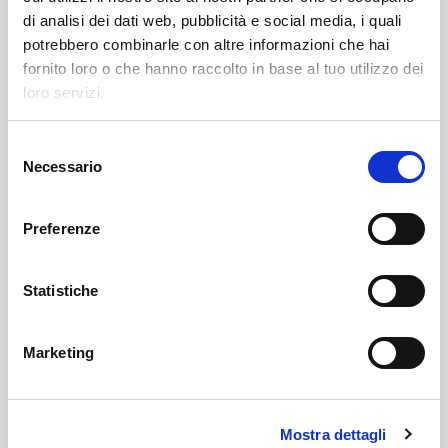
di analisi dei dati web, pubblicità e social media, i quali
potrebbero combinarle con altre informazioni che hai
fornito loro o che hanno raccolto in base al tuo utilizzo dei
loro servizi.
S
Necessario
e
l
FINE LINEA DI
e
Preferenze
CONFEZIONAMENTO PARTE
z
i
SECCA
o
Statistiche
n
e
Marketing
d
e
l
Mostra dettagli
c