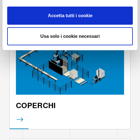
o
n
Accetta tutti i cookie
s
e
n
Usa solo i cookie necessari
s
o
COPERCHI