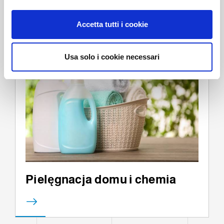
o
n
Accetta tutti i cookie
s
e
n
Usa solo i cookie necessari
s
o
Pielęgnacja domu i chemia