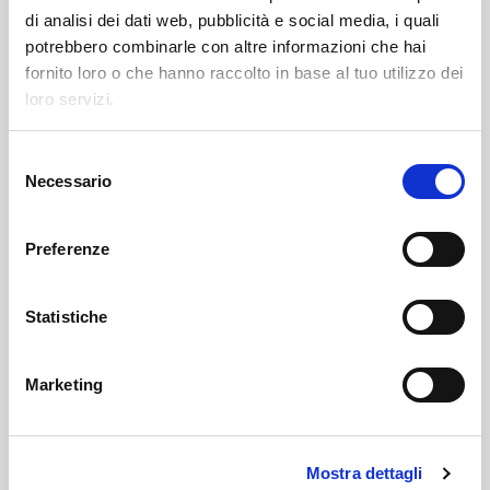
di analisi dei dati web, pubblicità e social media, i quali
potrebbero combinarle con altre informazioni che hai
fornito loro o che hanno raccolto in base al tuo utilizzo dei
loro servizi.
S
Necessario
e
l
e
Preferenze
z
i
o
Statistiche
n
e
Marketing
d
Pielęgnacja niemowląt i
e
l
chusteczki
Mostra dettagli
c