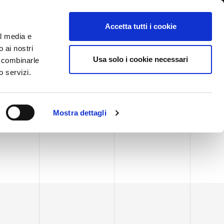
International/Polski
lizowanie nieprawidłowości
Accetta tutti i cookie
al media e
o ai nostri
GI
TARGI AKTUALNOŚCI I WYDARZENIA
ŁĄCZNOŚĆ
Usa solo i cookie necessari
o combinarle
o servizi.
Mostra dettagli