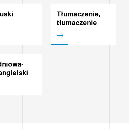
uski
Tłumaczenie,
tłumaczenie
dniowa-
angielski