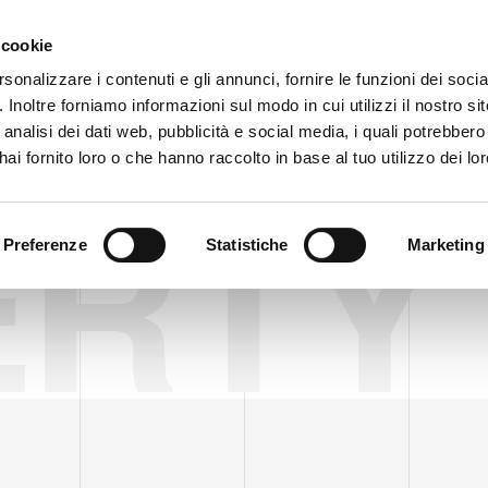
Obszar zastrzeżony
Sygna
 cookie
rsonalizzare i contenuti e gli annunci, fornire le funzioni dei soci
. Inoltre forniamo informazioni sul modo in cui utilizzi il nostro sit
PRODUKTY
WIDEO
BLOG
HISTORIA PRZYPADKU
USŁU
analisi dei dati web, pubblicità e social media, i quali potrebber
ai fornito loro o che hanno raccolto in base al tuo utilizzo dei lor
ERTY
Preferenze
Statistiche
Marketing