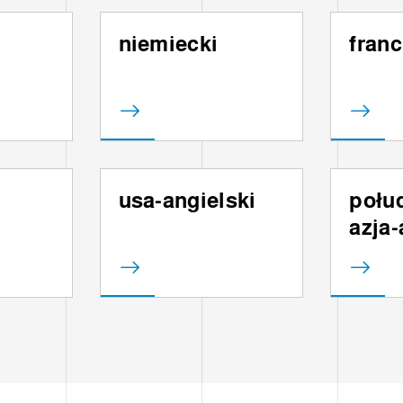
ACY
niemiecki
franc
usa-angielski
połu
azja-