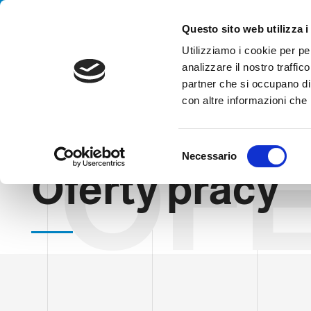
Handling your success
Questo sito web utilizza i
Utilizziamo i cookie per pe
analizzare il nostro traffico
AGENCJA
partner che si occupano di 
con altre informazioni che h
OF
HOME
OFERTY PRACY
S
Necessario
e
Oferty pracy
l
e
z
i
o
n
e
d