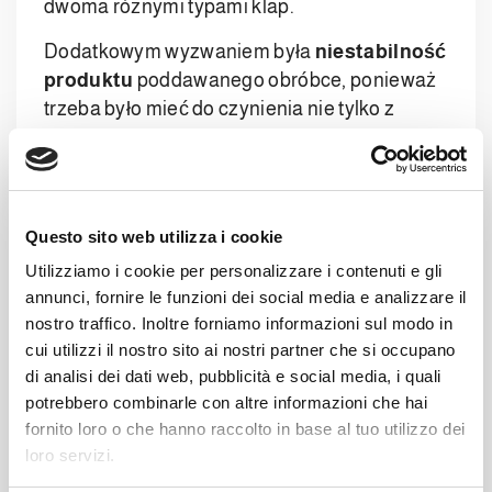
dwoma różnymi typami klap.
Dodatkowym wyzwaniem była
niestabilność
produktu
poddawanego obróbce, ponieważ
trzeba było mieć do czynienia nie tylko z
kartonami
, ale także z prostymi
paczkami
.
Oprócz tego, że produkt był niestabilny, nie
miał też ustalonego kształtu.
Questo sito web utilizza i cookie
Kompletny system
Utilizziamo i cookie per personalizzare i contenuti e gli
annunci, fornire le funzioni dei social media e analizzare il
końca linii dla wiodącej
nostro traffico. Inoltre forniamo informazioni sul modo in
międzynarodowej firmy z
cui utilizzi il nostro sito ai nostri partner che si occupano
di analisi dei dati web, pubblicità e social media, i quali
branży pielęgnacji
potrebbero combinarle con altre informazioni che hai
fornito loro o che hanno raccolto in base al tuo utilizzo dei
niemowląt
loro servizi.