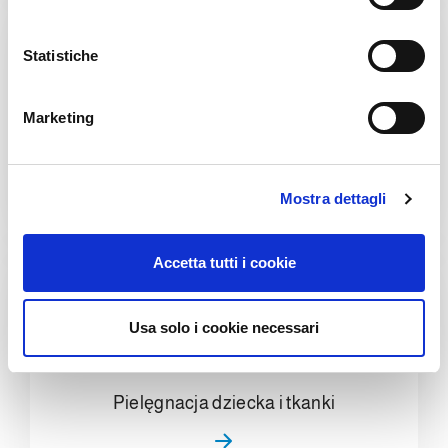
z
i
o
Statistiche
n
e
Marketing
d
Opieka domowa i środki chemiczne
e
l
Mostra dettagli
c
o
n
Accetta tutti i cookie
s
e
n
Usa solo i cookie necessari
s
o
Pielęgnacja dziecka i tkanki