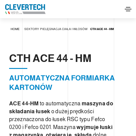
CTH ACE 44 - HM
HOME
SEKTORY
PIELĘGNACJA CIAŁA I WŁOSÓW
CTH ACE 44 - HM
POPROŚ O INFORMACJE
CTH ACE 44 - HM
AUTOMATYCZNA FORMIARKA
KARTONÓW
ACE 44-HM
to automatyczna
maszyna do
składania łusek
o dużej prędkości
przeznaczona do łusek RSC typu Fefco
0200 i Fefco 0201. Maszyna
wyjmuje łuski
z magazynka, otwiera je, składa
dolne