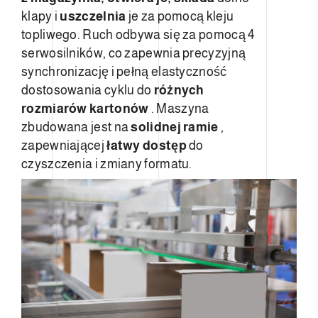
klapy i
uszczelnia
je za pomocą kleju
topliwego. Ruch odbywa się za pomocą 4
serwosilników, co zapewnia precyzyjną
synchronizację i pełną elastyczność
dostosowania cyklu do
różnych
rozmiarów kartonów
. Maszyna
zbudowana jest na
solidnej ramie
,
zapewniającej
łatwy dostęp
do
czyszczenia i zmiany formatu.