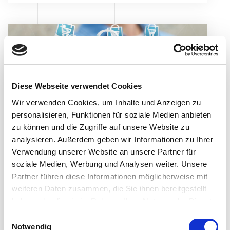
Diese Webseite verwendet Cookies
Wir verwenden Cookies, um Inhalte und Anzeigen zu
personalisieren, Funktionen für soziale Medien anbieten
E-Commerce:
zu können und die Zugriffe auf unsere Website zu
analysieren. Außerdem geben wir Informationen zu Ihrer
Entwicklung und
Verwendung unserer Website an unsere Partner für
Marktaussichten
soziale Medien, Werbung und Analysen weiter. Unsere
Partner führen diese Informationen möglicherweise mit
Der E-Commerce-Markt hat in den
weiteren Daten zusammen, die Sie ihnen bereitgestellt
letzten Jahren neue Höhen erreicht und
haben oder die sie im Rahmen Ihrer Nutzung der Dienste
gesammelt haben.
wurde während der Covid-19-Pandemie
E
Notwendig
angekurbelt. Lösungen und Chancen.
i