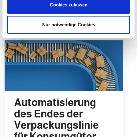
u
Cookies zulassen
s
w
LEGGI DI PIÙ
a
Nur notwendige Cookies
h
l
Automatisierung
des Endes der
Verpackungslinie
für Konsumgüter,