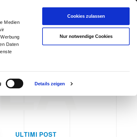
International/Deutsch
 Area
Whistleblowing
Cookies zulassen
le Medien
ir
DIENSTLEISTUNGEN
NEWS & EVENTS
KONTAKT
Nur notwendige Cookies
, Werbung
ren Daten
ienste
NEA
g
Details zeigen
ULTIMI POST