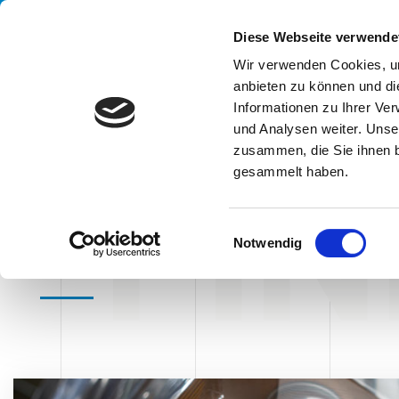
Handling your success
Diese Webseite verwende
Wir verwenden Cookies, um
anbieten zu können und di
UN
Informationen zu Ihrer Ve
und Analysen weiter. Unse
zusammen, die Sie ihnen b
FIN
gesammelt haben.
HOME
BLOG
FINE LINEA
fine linea
E
Notwendig
i
n
w
i
l
l
i