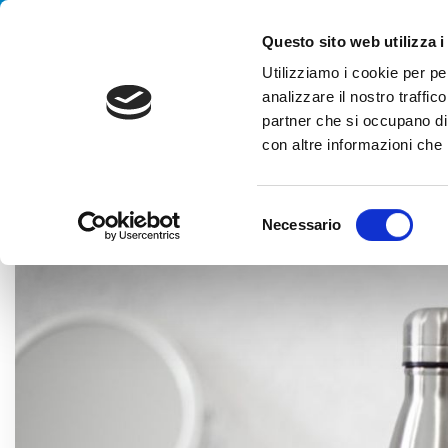
Handling your success
Questo sito web utilizza i
Utilizziamo i cookie per pe
analizzare il nostro traffico
partner che si occupano di 
con altre informazioni che h
HOME
BLOG
CLEVERTECH WORLD
UN SORSO DI ACQUA
S
Necessario
e
l
e
z
i
o
n
e
d