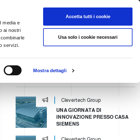
International/Italiano
ervata
Whistleblowing
Accetta tutti i cookie
al media e
o ai nostri
STORY
SERVIZI
FIERE NEWS & EVENTI
CONTATTI
Usa solo i cookie necessari
o combinarle
o servizi.
Mostra dettagli
ULTIMI POST
Clevertech Group
UNA GIORNATA DI
INNOVAZIONE PRESSO CASA
SIEMENS
Clevertech Group