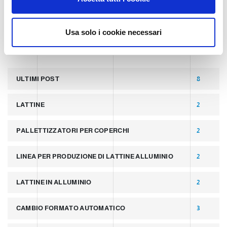
s
TECHNOLOGY
e
n
Usa solo i cookie necessari
s
TAGS
o
ULTIMI POST
8
LATTINE
2
PALLETTIZZATORI PER COPERCHI
2
LINEA PER PRODUZIONE DI LATTINE ALLUMINIO
2
LATTINE IN ALLUMINIO
2
CAMBIO FORMATO AUTOMATICO
3