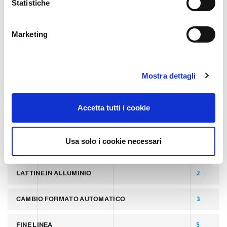
o
Statistiche
n
e
TAGS
Marketing
d
e
l
ULTIMI POST
8
Mostra dettagli
c
o
LATTINE
2
n
Accetta tutti i cookie
s
PALLETTIZZATORI PER COPERCHI
2
e
n
Usa solo i cookie necessari
LINEA PER PRODUZIONE DI LATTINE ALLUMINIO
2
s
o
LATTINE IN ALLUMINIO
2
CAMBIO FORMATO AUTOMATICO
3
FINE LINEA
5