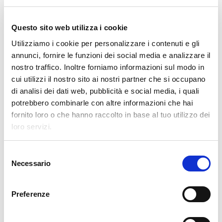
VI PRESENTIAMO LA NOSTRA
OPERATION UNIT ROBOTICS & E-
Questo sito web utilizza i cookie
COMMERCE
Utilizziamo i cookie per personalizzare i contenuti e gli
annunci, fornire le funzioni dei social media e analizzare il
Clevertech Group
nostro traffico. Inoltre forniamo informazioni sul modo in
LE POSIZIONI APERTE
cui utilizzi il nostro sito ai nostri partner che si occupano
AUMENTANO. I LAVORATORI
di analisi dei dati web, pubblicità e social media, i quali
QUALIFICATI NO.
potrebbero combinarle con altre informazioni che hai
fornito loro o che hanno raccolto in base al tuo utilizzo dei
CATEGORIE
loro servizi.
S
Necessario
CLEVERTECH WORLD
e
l
e
MARKET INSIGHT
Preferenze
z
i
TECHNOLOGY