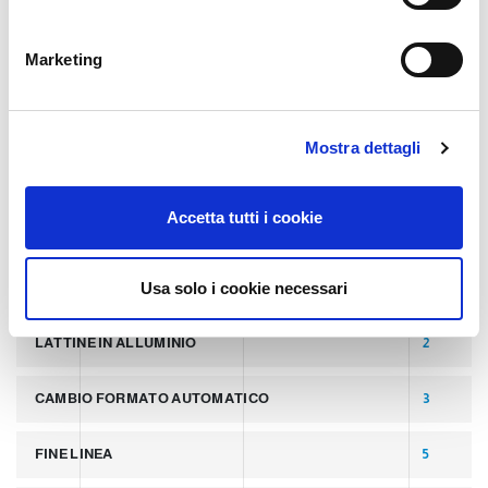
n
TAGS
e
Marketing
d
e
ULTIMI POST
8
l
Mostra dettagli
c
o
LATTINE
2
n
Accetta tutti i cookie
s
PALLETTIZZATORI PER COPERCHI
2
e
n
Usa solo i cookie necessari
LINEA PER PRODUZIONE DI LATTINE ALLUMINIO
2
s
o
LATTINE IN ALLUMINIO
2
CAMBIO FORMATO AUTOMATICO
3
FINE LINEA
5