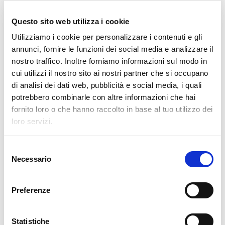
OPERATION UNIT ROBOTICS & E-
Questo sito web utilizza i cookie
COMMERCE
Utilizziamo i cookie per personalizzare i contenuti e gli
Clevertech Group
annunci, fornire le funzioni dei social media e analizzare il
nostro traffico. Inoltre forniamo informazioni sul modo in
LE POSIZIONI APERTE
cui utilizzi il nostro sito ai nostri partner che si occupano
AUMENTANO. I LAVORATORI
QUALIFICATI NO.
di analisi dei dati web, pubblicità e social media, i quali
potrebbero combinarle con altre informazioni che hai
fornito loro o che hanno raccolto in base al tuo utilizzo dei
CATEGORIE
loro servizi.
S
CLEVERTECH WORLD
Necessario
e
l
MARKET INSIGHT
e
Preferenze
z
i
TECHNOLOGY
o
Statistiche