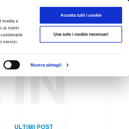
International/Italiano
ervata
Whistleblowing
Accetta tutti i cookie
al media e
o ai nostri
STORY
SERVIZI
FIERE NEWS & EVENTI
CONTATTI
Usa solo i cookie necessari
o combinarle
o servizi.
 IN
Mostra dettagli
ULTIMI POST