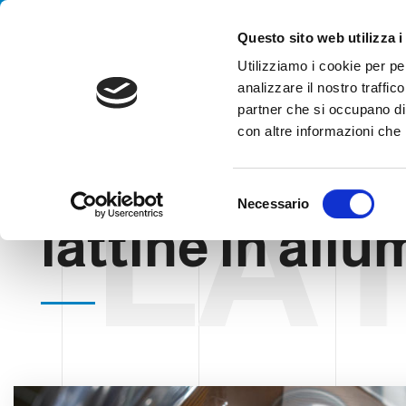
Handling your success
Questo sito web utilizza i
Utilizziamo i cookie per pe
analizzare il nostro traffico
partner che si occupano di 
con altre informazioni che h
LAT
HOME
BLOG
LATTINE IN ALLUMINIO
S
Necessario
e
lattine in allu
l
e
z
i
o
n
e
d