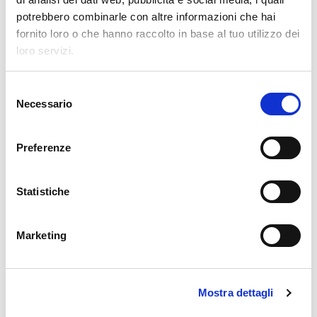
2026
potrebbero combinarle con altre informazioni che hai
fornito loro o che hanno raccolto in base al tuo utilizzo dei
loro servizi.
Clevertech Group
VI PRESENTIAMO LA NOSTRA
S
OPERATION UNIT ROBOTICS & E-
Necessario
e
COMMERCE
l
e
Clevertech Group
Preferenze
z
LE POSIZIONI APERTE
i
AUMENTANO. I LAVORATORI
o
Statistiche
QUALIFICATI NO.
n
e
Marketing
CATEGORIE
d
e
l
CLEVERTECH WORLD
Mostra dettagli
c
o