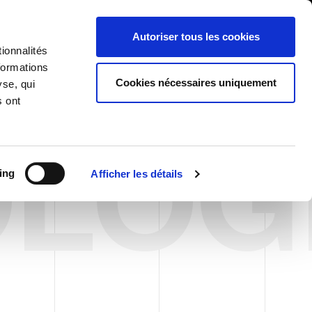
International/Français
ients
Whistleblowing
Autoriser tous les cookies
ionnalités
formations
RY
SERVICES
NEWS & ÉVÉNEMENTS
CONTACTS
Cookies nécessaires uniquement
yse, qui
s ont
LOG
ing
Afficher les détails