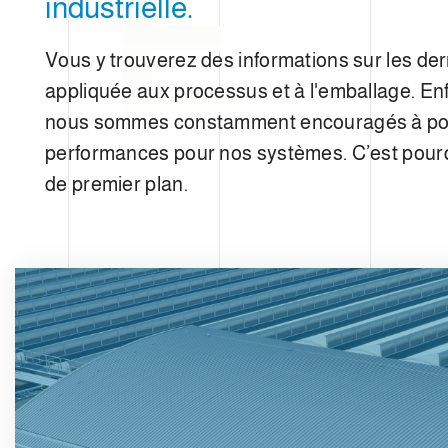
E
industrielle.
d
u
c
Vous y trouverez des informations sur les de
o
appliquée aux processus et à l'emballage. Enf
n
nous sommes constamment encouragés à pours
s
e
performances pour nos systèmes. C’est pourq
n
de premier plan.
t
e
m
e
n
t