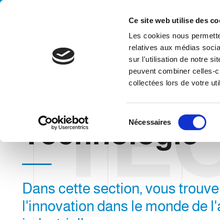
Handling your success
Ce site web utilise des co
Les cookies nous permetten
relatives aux médias socia
sur l'utilisation de notre 
peuvent combiner celles-ci
collectées lors de votre uti
TE
HOME
BLOG
TECHNOLOGIE
S
Technologie
Nécessaires
é
l
e
c
t
Dans cette section, vous trouve
i
o
l'innovation dans le monde de l
n