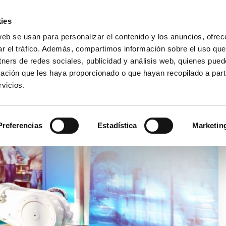
Área Cli
ies
web se usan para personalizar el contenido y los anuncios, ofrec
ar el tráfico. Además, compartimos información sobre el uso que
EMPRESA
PRODUCTOS
VIDEO
BLOG
CA
tners de redes sociales, publicidad y análisis web, quienes pue
ación que les haya proporcionado o que hayan recopilado a parti
vicios.
N PALETIZADOR AUTOMÁTICO? ALGUNOS CONSEJOS PARA CALCULAR E
Preferencias
Estadística
Marketin