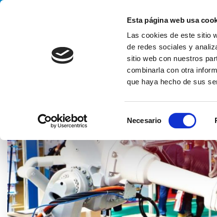
Handling your success
Esta página web usa cook
Las cookies de este sitio 
de redes sociales y analiz
sitio web con nuestros par
combinarla con otra inform
que haya hecho de sus ser
HOME
BLOG
VISIÓN DEL MERCADO
¿CUÁNTO CUESTA U
S
Necesario
e
l
e
c
c
i
ó
n