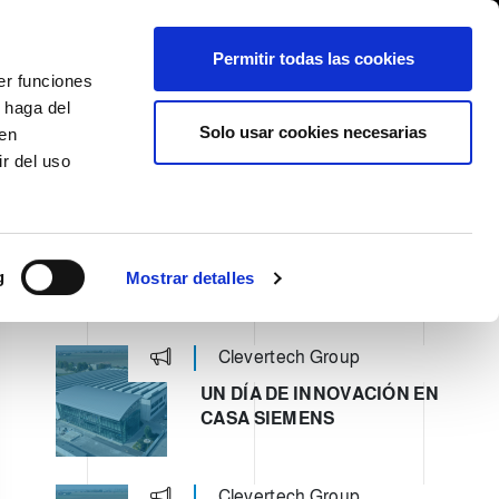
International/Español
entes
Whistleblowing
Permitir todas las cookies
er funciones
 haga del
SE HISTORY
SERVICIOS
EVENTOS
CONTACTOS
Solo usar cookies necesarias
den
r del uso
L PRECIO DE TU SOLUCIÓN DE ALMACENAMIENTO
g
Mostrar detalles
ULTIMI POST
Clevertech Group
UN DÍA DE INNOVACIÓN EN
CASA SIEMENS
Clevertech Group