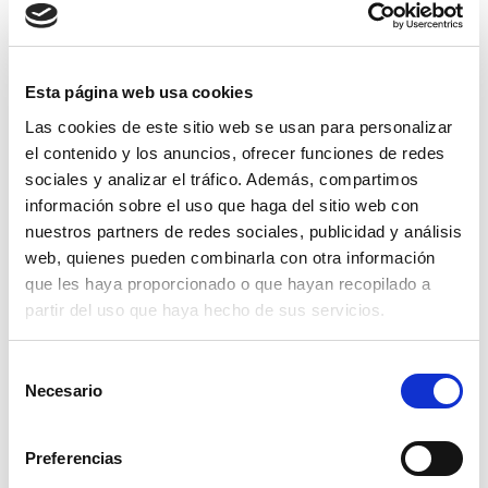
Clevertech Group
Esta página web usa cookies
OPERATION UNIT ROBOTICS & E-
COMMERCE – CLEVERTECH
Las cookies de este sitio web se usan para personalizar
el contenido y los anuncios, ofrecer funciones de redes
sociales y analizar el tráfico. Además, compartimos
Clevertech Group
información sobre el uso que haga del sitio web con
LAS VACANTES AUMENTAN. EL
nuestros partners de redes sociales, publicidad y análisis
TALENTO CUALIFICADO NO
web, quienes pueden combinarla con otra información
que les haya proporcionado o que hayan recopilado a
partir del uso que haya hecho de sus servicios.
CATEGORIE
S
Necesario
e
l
DIARIO
e
Preferencias
c
VISIÓN DEL MERCADO