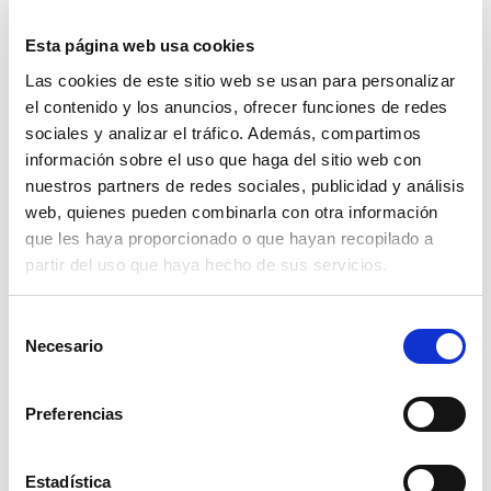
COMMERCE – CLEVERTECH
Esta página web usa cookies
Las cookies de este sitio web se usan para personalizar
Clevertech Group
el contenido y los anuncios, ofrecer funciones de redes
sociales y analizar el tráfico. Además, compartimos
LAS VACANTES AUMENTAN. EL
información sobre el uso que haga del sitio web con
TALENTO CUALIFICADO NO
nuestros partners de redes sociales, publicidad y análisis
web, quienes pueden combinarla con otra información
que les haya proporcionado o que hayan recopilado a
CATEGORIE
partir del uso que haya hecho de sus servicios.
S
DIARIO
Necesario
e
l
VISIÓN DEL MERCADO
e
Preferencias
c
TECNOLOGÍA
c
i
Estadística