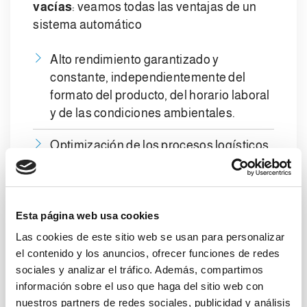
vacías
: veamos todas las ventajas de un
sistema automático
Alto rendimiento garantizado y
constante, independientemente del
formato del producto, del horario laboral
y de las condiciones ambientales.
Optimización de los procesos logísticos
gracias a una cadena de procesos
automatizada.
Aumento de la productividad y empleo
Esta página web usa cookies
del personal para otras actividades de
Las cookies de este sitio web se usan para personalizar
valor añadido.
el contenido y los anuncios, ofrecer funciones de redes
sociales y analizar el tráfico. Además, compartimos
Eliminación de los errores típicos de la
información sobre el uso que haga del sitio web con
manipulación manual.
nuestros partners de redes sociales, publicidad y análisis