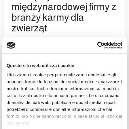
międzynarodowej firmy z
branży karmy dla
zwierząt
Rozwiązanie zaproponowane przez
Clevertech:
paletyzator do pełnych puszek
Questo sito web utilizza i cookie
aluminiowych
model
RAP FC HURRICANE
Utilizziamo i cookie per personalizzare i contenuti e gli
. Rozwiązanie to opiera się na bardzo
annunci, fornire le funzioni dei social media e analizzare il
szybkim pasie formującym warstwy, który
nostro traffico. Inoltre forniamo informazioni sul modo in
umożliwia zarządzanie i formowanie blisko 10
cui utilizzi il nostro sito ai nostri partner che si occupano
warstw na minutę, bez wytwarzania nacisku
di analisi dei dati web, pubblicità e social media, i quali
na warstwę (ciśnienie przeciwciśnieniowe).
potrebbero combinarle con altre informazioni che hai
Ponadto system ten zapobiega nachodzeniu
fornito loro o che hanno raccolto in base al tuo utilizzo dei
na siebie krawędzi słoików, co
loro servizi.
uniemożliwiałoby ich wyjmowanie za pomocą