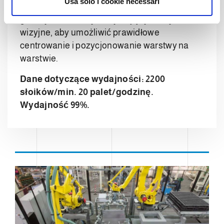
Usa solo i cookie necessari
warstw, które pracują na zmianę z robotem
s
głównym i które wykorzystują systemy
o
wizyjne, aby umożliwić prawidłowe
centrowanie i pozycjonowanie warstwy na
warstwie.
Dane dotyczące wydajności: 2200
słoików/min. 20 palet/godzinę.
Wydajność 99%.