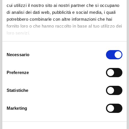
etichettatura-pallet/sistema-di-
cui utilizzi il nostro sito ai nostri partner che si occupano
etichettatura-pallet/" style="background:
di analisi dei dati web, pubblicità e social media, i quali
0px 0px; border: 0px; margin: 0px; padding:
potrebbero combinarle con altre informazioni che hai
0px; vertical-align: baseline; outline: 0px;
fornito loro o che hanno raccolto in base al tuo utilizzo dei
color: rgb(18, 18, 18); text-decoration-line:
loro servizi.
none; transition: color 0.2s ease-
out;">MASZYNA DO ETYKIETOWANIA
S
Necessario
palet gotowych model PAS-X 1SIDE
e
l
Taśmy transportowe do pustych butelek
e
Preferenze
szklanych do maszyny napełniającej
z
i
Kompletny system taśmociągów
o
Statistiche
kartonowych
n
e
Marketing
Kompletny system do transportu palet
d
e
l
Technologia