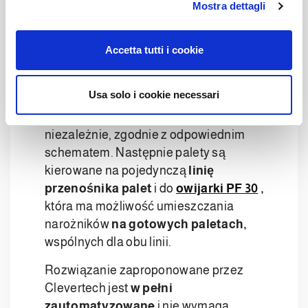
Mostra dettagli
c
paletyzacji
o
n
wielomarkowej
Accetta tutti i cookie
s
e
Sprawdzona technologia Cleveretch
n
Usa solo i cookie necessari
Multibrand
pozwala na paletyzację
s
każdej jednostki magazynowej
o
niezależnie, zgodnie z odpowiednim
schematem. Następnie palety są
kierowane na pojedynczą
linię
przenośnika palet
i do
owijarki PF 30
,
która ma możliwość umieszczania
narożników
na gotowych paletach,
wspólnych dla obu linii.
Rozwiązanie zaproponowane przez
Clevertech jest
w pełni
zautomatyzowane
i nie wymaga