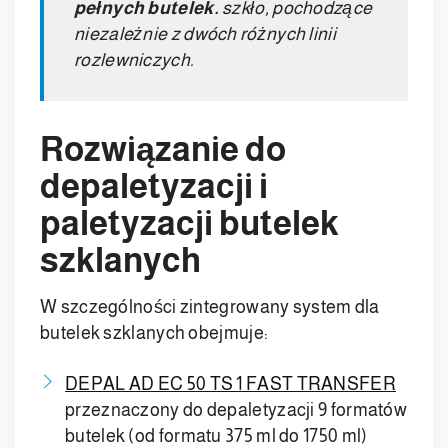
pełnych butelek.
szkło, pochodzące
niezależnie z dwóch różnych linii
rozlewniczych.
Rozwiązanie do
depaletyzacji i
paletyzacji butelek
szklanych
W szczególności zintegrowany system dla
butelek szklanych obejmuje:
DEPAL AD EC 50 TS 1 FAST TRANSFER
przeznaczony do depaletyzacji 9 formatów
butelek (od formatu 375 ml do 1750 ml)