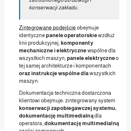
zatrudnionego do obsługi i
konserwacji zakładu.
Zintegrowane podejście
obejmuje
identyczne
panele operatorskie
wzdłuż
linii produkcyjnej,
komponenty
mechaniczne i elektryczne
wspólne dla
wszystkich maszyn,
panele elektryczne
o
tej samej architekturze i komponentach
oraz instrukcje wspólne dla
wszystkich
maszyn.
Dokumentacja techniczna dostarczona
klientowi obejmuje: zintegrowany system
konserwacji zapobiegawczej systemu,
dokumentację multimedialną
dla
operatora,
dokumentację multimedialną