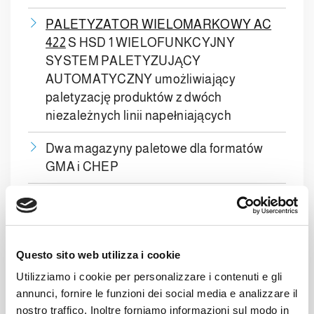
PALETYZATOR WIELOMARKOWY AC
422
S HSD 1 WIELOFUNKCYJNY
SYSTEM PALETYZUJĄCY
AUTOMATYCZNY umożliwiający
paletyzację produktów z dwóch
niezależnych linii napełniających
Dwa magazyny paletowe dla formatów
GMA i CHEP
System automatycznego pozycjonowania
arkuszy transportowych na paletach
MASZYNA NAWIJAJĄCA model
PF30
Questo sito web utilizza i cookie
Utilizziamo i cookie per personalizzare i contenuti e gli
<a href="https://www.clevertech-
annunci, fornire le funzioni dei social media e analizzare il
group.com/it/prodotti/sistema-di-
nostro traffico. Inoltre forniamo informazioni sul modo in