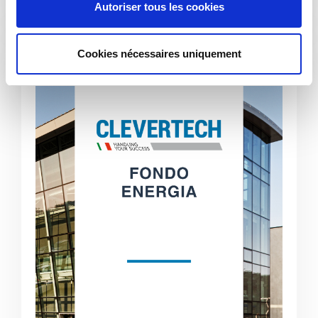
Autoriser tous les cookies
e
n
t
Cookies nécessaires uniquement
e
m
e
n
t