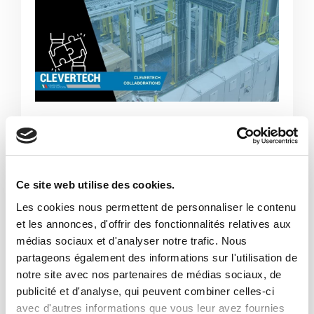
NOUS VALORISONS LA
COLLABORATION AVEC NOS
PARTENAIRES
Ce site web utilise des cookies.
Depuis plus de dix ans, le groupe
Les cookies nous permettent de personnaliser le contenu
et les annonces, d'offrir des fonctionnalités relatives aux
Clevertech collabore activement avec l'un
médias sociaux et d'analyser notre trafic. Nous
des principaux leaders du secteur de
partageons également des informations sur l'utilisation de
l'emballage secondaire : le groupe Cama.
notre site avec nos partenaires de médias sociaux, de
publicité et d'analyse, qui peuvent combiner celles-ci
Comme nous, Cama est une entreprise
avec d'autres informations que vous leur avez fournies