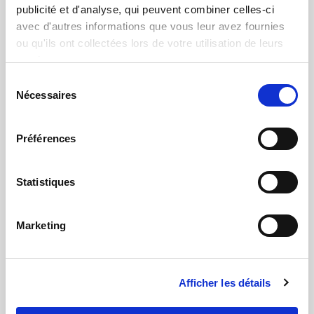
publicité et d'analyse, qui peuvent combiner celles-ci
avec d'autres informations que vous leur avez fournies
ou qu'ils ont collectées lors de votre utilisation de leurs
services.
S
Nécessaires
é
l
e
Préférences
c
t
i
Statistiques
o
n
Marketing
d
u
c
Afficher les détails
o
n