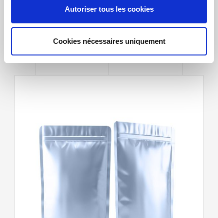
s
Dépal pour bouteilles et
Autoriser tous les cookies
e
bidons
n
t
Cookies nécessaires uniquement
e
m
e
n
t