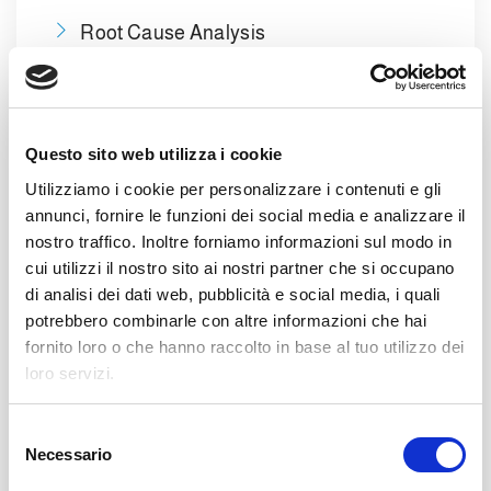
Root Cause Analysis
Report 8D
strumenti Lean Manufacturing
Questo sito web utilizza i cookie
Segue un rigoroso follow-up delle azioni
Utilizziamo i cookie per personalizzare i contenuti e gli
annunci, fornire le funzioni dei social media e analizzare il
correttive.
nostro traffico. Inoltre forniamo informazioni sul modo in
Il cliente ha
massima visibilità sul piano
cui utilizzi il nostro sito ai nostri partner che si occupano
produttivo
, con visite frequenti,
di analisi dei dati web, pubblicità e social media, i quali
condivisione dei programmi e monitoraggio
potrebbero combinarle con altre informazioni che hai
costante delle performance. In un contesto
fornito loro o che hanno raccolto in base al tuo utilizzo dei
loro servizi.
seriale, il rispetto delle tempistiche è critico:
anche un singolo ritardo può generare
effetti a catena sull’intera supply chain.
S
Necessario
e
Gestione stagionalità e logistica
l