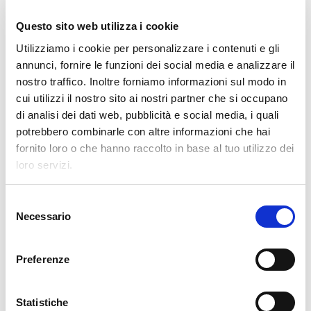
OPERATION UNIT ROBOTICS & E-
COMMERCE
Questo sito web utilizza i cookie
Utilizziamo i cookie per personalizzare i contenuti e gli
Clevertech Group
annunci, fornire le funzioni dei social media e analizzare il
LE POSIZIONI APERTE
nostro traffico. Inoltre forniamo informazioni sul modo in
AUMENTANO. I LAVORATORI
cui utilizzi il nostro sito ai nostri partner che si occupano
QUALIFICATI NO
di analisi dei dati web, pubblicità e social media, i quali
potrebbero combinarle con altre informazioni che hai
fornito loro o che hanno raccolto in base al tuo utilizzo dei
KATEGORIE
loro servizi.
S
GAZETA
Necessario
e
l
WGLĄD W RYNEK
e
Preferenze
z
TECHNOLOGIA
i
o
Statistiche