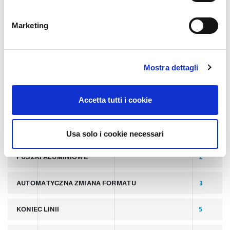
n
TAGI
e
Marketing
d
e
NAJNOWSZE POSTY
8
l
Mostra dettagli
c
PUSZKI
2
o
n
Accetta tutti i cookie
s
PALETYZATORY DO POKRYWEK
2
e
n
LINIA PRODUKCYJNA PUSZEK ALUMINIOWYCH
2
Usa solo i cookie necessari
s
o
PUSZKI ALUMINIOWE
2
AUTOMATYCZNA ZMIANA FORMATU
3
KONIEC LINII
5