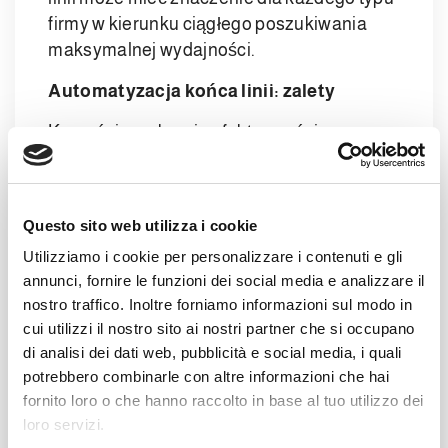
firmy w kierunku ciągłego poszukiwania
maksymalnej wydajności.
Automatyzacja końca linii: zalety
Korzyści w zakresie efektywności
kosztowej i czasu produkcji wyznaczane
przez rozwiązania typu end-of-line są takie,
że gwarantują amortyzację kosztów
Questo sito web utilizza i cookie
systemów w krótkim czasie. Przyjrzyjmy się
Utilizziamo i cookie per personalizzare i contenuti e gli
szczegółowo niektórym głównym zaletom
annunci, fornire le funzioni dei social media e analizzare il
automatyzacji końca linii:
nostro traffico. Inoltre forniamo informazioni sul modo in
cui utilizzi il nostro sito ai nostri partner che si occupano
Zastosowanie automatyzacji pozwala
di analisi dei dati web, pubblicità e social media, i quali
nam na redukcję wypadków przy pracy,
potrebbero combinarle con altre informazioni che hai
wyeliminowanie procentu błędów
fornito loro o che hanno raccolto in base al tuo utilizzo dei
ludzkich oraz realokację zasobów do
loro servizi.
działań wymagających ludzkich