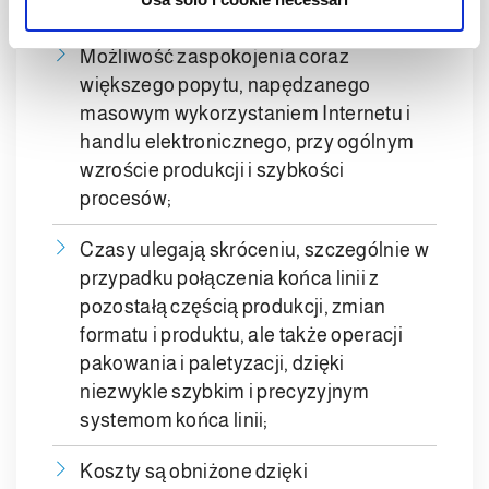
ten sposób odpadów i redukując koszty;
s
o
Możliwość zaspokojenia coraz
większego popytu, napędzanego
masowym wykorzystaniem Internetu i
handlu elektronicznego, przy ogólnym
wzroście produkcji i szybkości
procesów;
Czasy ulegają skróceniu, szczególnie w
przypadku połączenia końca linii z
pozostałą częścią produkcji, zmian
formatu i produktu, ale także operacji
pakowania i paletyzacji, dzięki
niezwykle szybkim i precyzyjnym
systemom końca linii;
Koszty są obniżone dzięki