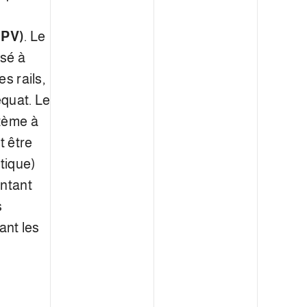
(PV)
. Le
isé à
s rails,
équat. Le
stème à
t être
tique)
entant
s
ant les