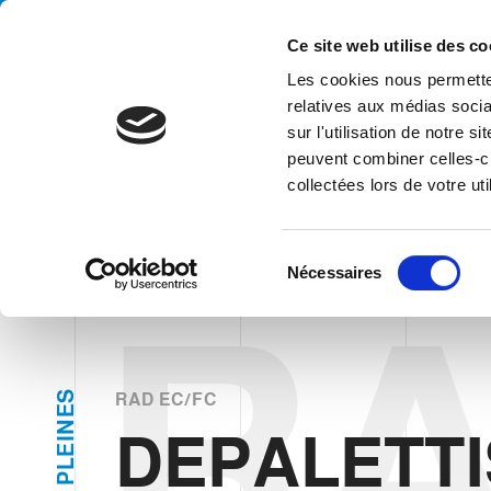
Handling your success
Ce site web utilise des co
Les cookies nous permetten
relatives aux médias socia
sur l'utilisation de notre 
DEPALETTIS
peuvent combiner celles-ci
collectées lors de votre uti
HOME
PRODUITS
ESPÈCES
DÉPALETTISEURS
DÉPAL 
S
Nécessaires
é
R
l
e
c
t
S
RAD EC/FC
E
i
N
DEPALETTI
o
I
E
L
n
P