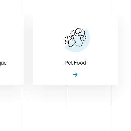
que
Pet Food