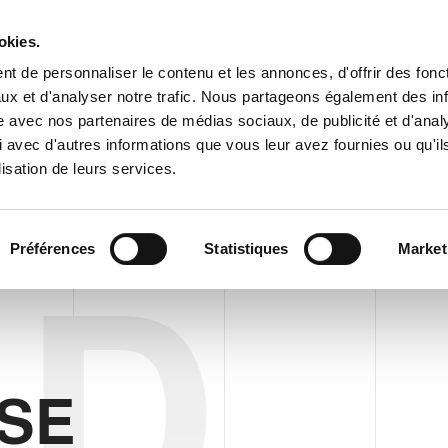
Espace cl
okies.
t de personnaliser le contenu et les annonces, d'offrir des fonct
ux et d'analyser notre trafic. Nous partageons également des in
ENTREPRISE
PRODUITS
VIDEO
BLOG
CASE HISTO
site avec nos partenaires de médias sociaux, de publicité et d'anal
EUR RAD EC/FC SAGITTARIUS
DEMANDE D'INFORMA
 avec d'autres informations que vous leur avez fournies ou qu'il
lisation de leurs services.
POUR BOÎTES PLEINES
DEPALETTISEUR RAD EC/FC SAGITTARIUS
Préférences
Statistiques
Market
AD
SE