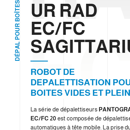
d
S
UR RAD
E
u
T
Î
c
O
B
EC/FC
o
R
EC
n
U
O
s
P
SAGITTARI
e
L
A
n
P
É
t
D
e
ROBOT DE
m
e
DEPALETTISATION PO
n
BOITES VIDES ET PLEI
t
La série de dépalettiseurs
PANTOGR
EC/FC 20
est composée de dépalettis
automatiques à tête mobile. La prise d