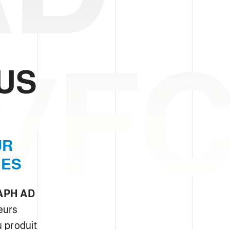
/F
US
UR
NES
APH AD
eurs
u produit