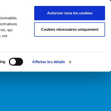
International/Français
ients
Whistleblowing
Autoriser tous les cookies
ionnalités
formations
RY
SERVICES
NEWS & ÉVÉNEMENTS
CONTACTS
Cookies nécessaires uniquement
yse, qui
s ont
ing
Afficher les détails