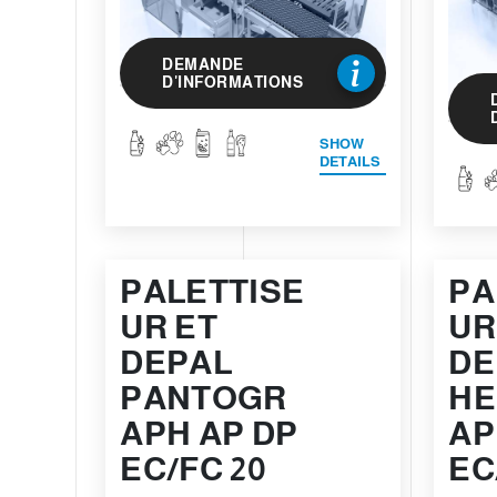
DEMANDE
D'INFORMATIONS
SHOW
DETAILS
PALETTISE
PA
UR ET
UR
DEPAL
DE
PANTOGR
HE
APH AP DP
AP
EC/FC 20
EC