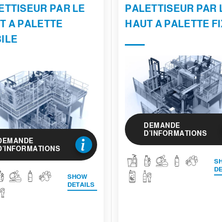
ETTISEUR PAR LE
PALETTISEUR PAR 
T A PALETTE
HAUT A PALETTE F
ILE
DEMANDE
D'INFORMATIONS
DEMANDE
D'INFORMATIONS
S
DE
SHOW
DETAILS