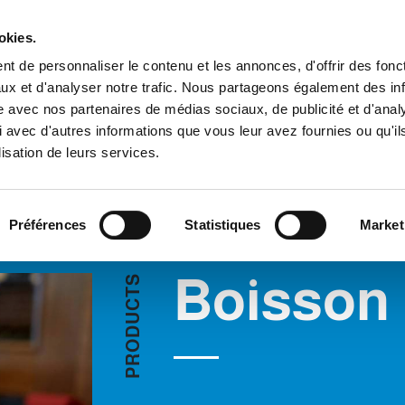
Espace cl
okies.
t de personnaliser le contenu et les annonces, d'offrir des fonct
ux et d'analyser notre trafic. Nous partageons également des in
ENTREPRISE
PRODUITS
VIDEO
BLOG
CASE HISTO
site avec nos partenaires de médias sociaux, de publicité et d'anal
Boisson
DEMANDE D'INFORMATIONS
 avec d'autres informations que vous leur avez fournies ou qu'il
lisation de leurs services.
Préférences
Statistiques
Market
Boisson
S
T
C
U
D
O
R
P