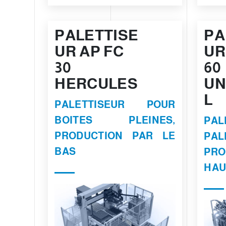
PALETTISE
PA
UR AP FC
UR
30
60
HERCULES
UN
L
PALETTISEUR POUR
BOITES PLEINES,
PAL
PRODUCTION PAR LE
PAL
BAS
PRO
HAU