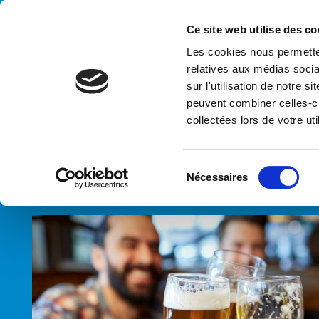
Handling your success
Ce site web utilise des co
Les cookies nous permetten
relatives aux médias socia
sur l'utilisation de notre 
peuvent combiner celles-ci
collectées lors de votre uti
HOME
SECTEURS
BOISSON
S
Nécessaires
é
l
e
c
t
i
o
n