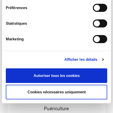
e
Préférences
c
t
i
Statistiques
o
n
Marketing
d
Entretien domestique
u
c
Afficher les détails
o
n
s
Autoriser tous les cookies
e
n
t
Cookies nécessaires uniquement
e
m
e
Puériculture