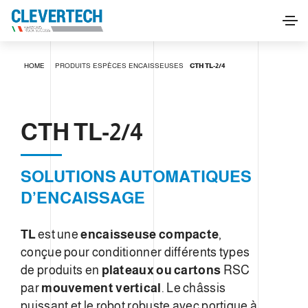
CTH TL-2/4
HOME
PRODUITS
ESPÈCES
ENCAISSEUSES
CTH TL-2/4
DEMANDE D'INFORMATIONS
CTH TL-2/4
SOLUTIONS AUTOMATIQUES
D’ENCAISSAGE​
TL
est une
encaisseuse compacte
,
conçue pour conditionner différents types
de produits en
plateaux ou cartons
RSC
par
mouvement vertical
. Le châssis
puissant et le robot robuste avec portique à