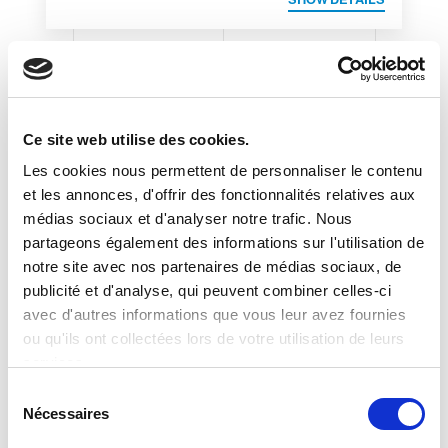
ENSACHEUSE
POUR
COUVERCLES TS 18
Ce site web utilise des cookies.
ST/AL
Les cookies nous permettent de personnaliser le contenu
et les annonces, d'offrir des fonctionnalités relatives aux
ENSACHEUSE POUR COUVERCLES
médias sociaux et d'analyser notre trafic. Nous
partageons également des informations sur l'utilisation de
notre site avec nos partenaires de médias sociaux, de
publicité et d'analyse, qui peuvent combiner celles-ci
avec d'autres informations que vous leur avez fournies
ou qu'ils ont collectées lors de votre utilisation de leurs
services.
S
Nécessaires
é
l