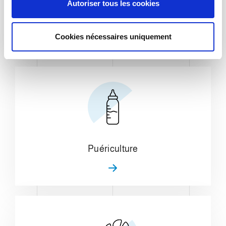
Autoriser tous les cookies
e
Entretien domestique
n
t
Cookies nécessaires uniquement
e
m
e
n
t
Puériculture