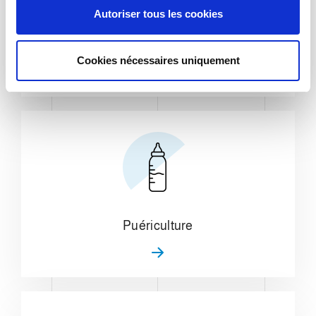
s
Autoriser tous les cookies
e
n
Entretien domestique
t
Cookies nécessaires uniquement
e
m
e
n
t
Puériculture