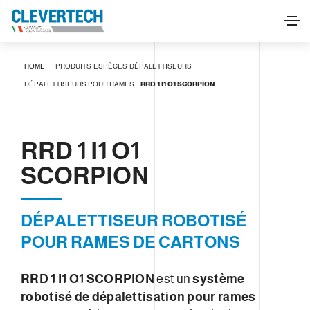
RRD 1 I1 O1 SCORPION
HOME
PRODUITS
ESPÈCES
DÉPALETTISEURS
DEMANDE D'INFORMATIONS
DÉPALETTISEURS POUR RAMES
RRD 1 I1 O1 SCORPION
RRD 1 I1 O1
SCORPION
DÉPALETTISEUR ROBOTISÉ
POUR RAMES DE CARTONS
RRD 1 I1 O1 SCORPION
est un
système
robotisé de dépalettisation pour rames