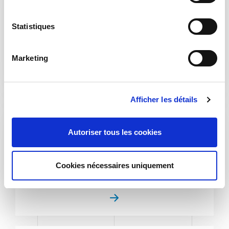
c
t
i
Statistiques
o
Entretien domestique
n
Marketing
d
u
c
Afficher les détails
o
n
s
Autoriser tous les cookies
e
n
t
Cookies nécessaires uniquement
e
Puériculture
m
e
n
t