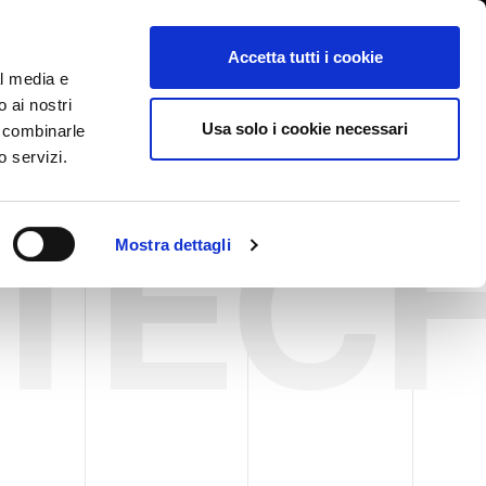
International/Italiano
ervata
Whistleblowing
Accetta tutti i cookie
al media e
o ai nostri
STORY
SERVIZI
FIERE NEWS & EVENTI
CONTATTI
Usa solo i cookie necessari
o combinarle
o servizi.
TEC
Mostra dettagli