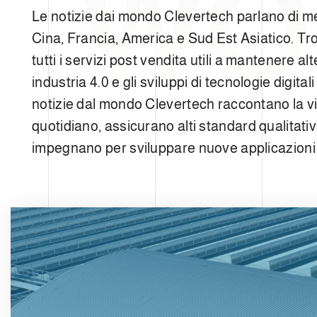
WO
e
Le notizie dai mondo Clevertech parlano di mer
l
c
Cina, Francia, America e Sud Est Asiatico. Tr
o
tutti i servizi post vendita utili a mantenere al
n
industria 4.0 e gli sviluppi di tecnologie digit
s
notizie dal mondo Clevertech raccontano la vi
e
n
quotidiano, assicurano alti standard qualitativi
s
impegnano per sviluppare nuove applicazioni 
o