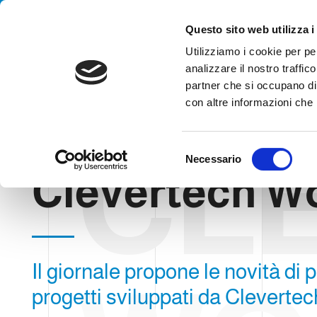
Handling your success
Questo sito web utilizza i
Utilizziamo i cookie per pe
analizzare il nostro traffico
partner che si occupano di 
con altre informazioni che h
CL
HOME
BLOG
CLEVERTECH WORLD
S
Necessario
e
Clevertech W
l
e
z
i
o
Il giornale propone le novità di p
n
e
progetti sviluppati da Clevertec
d