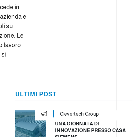
ccede in
 azienda e
oli su
azione. Le
o lavoro
 si
ULTIMI POST
Clevertech Group
UNA GIORNATA DI
INNOVAZIONE PRESSO CASA