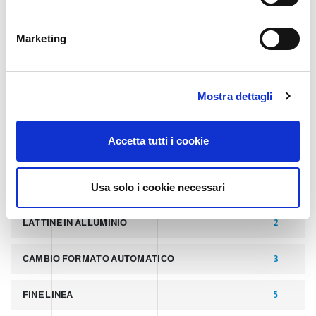
n
TAGS
e
Marketing
d
e
ULTIMI POST
8
l
Mostra dettagli
c
o
LATTINE
2
n
Accetta tutti i cookie
s
PALLETTIZZATORI PER COPERCHI
2
e
n
Usa solo i cookie necessari
LINEA PER PRODUZIONE DI LATTINE ALLUMINIO
2
s
o
LATTINE IN ALLUMINIO
2
CAMBIO FORMATO AUTOMATICO
3
FINE LINEA
5