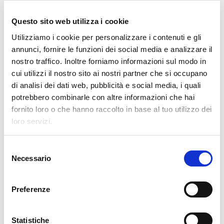
VI PRESENTIAMO LA NOSTRA
OPERATION UNIT ROBOTICS & E-
Questo sito web utilizza i cookie
COMMERCE
Utilizziamo i cookie per personalizzare i contenuti e gli
Clevertech Group
annunci, fornire le funzioni dei social media e analizzare il
nostro traffico. Inoltre forniamo informazioni sul modo in
LE POSIZIONI APERTE
cui utilizzi il nostro sito ai nostri partner che si occupano
AUMENTANO. I LAVORATORI
di analisi dei dati web, pubblicità e social media, i quali
QUALIFICATI NO.
potrebbero combinarle con altre informazioni che hai
fornito loro o che hanno raccolto in base al tuo utilizzo dei
CATEGORIE
loro servizi.
S
CLEVERTECH WORLD
Necessario
e
l
MARKET INSIGHT
e
Preferenze
z
i
TECHNOLOGY
o
Statistiche