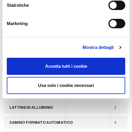
o
Statistiche
TECHNOLOGY
n
e
Marketing
TAGS
d
e
l
Mostra dettagli
ULTIMI POST
8
c
o
n
LATTINE
2
Accetta tutti i cookie
s
e
PALLETTIZZATORI PER COPERCHI
2
n
Usa solo i cookie necessari
s
LINEA PER PRODUZIONE DI LATTINE ALLUMINIO
2
o
LATTINE IN ALLUMINIO
2
CAMBIO FORMATO AUTOMATICO
3