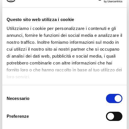
Clevertech Group
VI PRESENTIAMO LA NOSTRA
Questo sito web utilizza i cookie
OPERATION UNIT ROBOTICS & E-
COMMERCE
Utilizziamo i cookie per personalizzare i contenuti e gli
annunci, fornire le funzioni dei social media e analizzare il
Clevertech Group
nostro traffico. Inoltre forniamo informazioni sul modo in
cui utilizzi il nostro sito ai nostri partner che si occupano
LE POSIZIONI APERTE
di analisi dei dati web, pubblicità e social media, i quali
AUMENTANO. I LAVORATORI
potrebbero combinarle con altre informazioni che hai
QUALIFICATI NO.
fornito loro o che hanno raccolto in base al tuo utilizzo dei
loro servizi.
CATEGORIE
S
Necessario
e
CLEVERTECH WORLD
l
e
Preferenze
MARKET INSIGHT
z
i