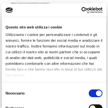
Questo sito web utilizza i cookie
Utilizziamo i cookie per personalizzare i contenuti e gli
annunci, fornire le funzioni dei social media e analizzare il
nostro traffico. Inoltre forniamo informazioni sul modo in
cui utilizzi il nostro sito ai nostri partner che si occupano
di analisi dei dati web, pubblicità e social media, i quali
ULTIMI POST
potrebbero combinarle con altre informazioni che hai
fornito loro o che hanno raccolto in base al tuo utilizzo dei
Clevertech Group
loro servizi.
UNA GIORNATA DI INNOVAZIONE
PRESSO CASA SIEMENS
S
Necessario
e
l
Clevertech Group
e