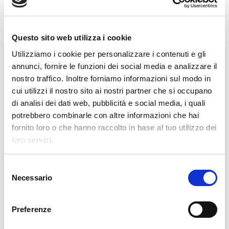
Clevertech Group
VI PRESENTIAMO LA NOSTRA
Questo sito web utilizza i cookie
OPERATION UNIT ROBOTICS & E-
Utilizziamo i cookie per personalizzare i contenuti e gli
COMMERCE
annunci, fornire le funzioni dei social media e analizzare il
nostro traffico. Inoltre forniamo informazioni sul modo in
Clevertech Group
cui utilizzi il nostro sito ai nostri partner che si occupano
LE POSIZIONI APERTE
di analisi dei dati web, pubblicità e social media, i quali
AUMENTANO. I LAVORATORI
potrebbero combinarle con altre informazioni che hai
QUALIFICATI NO.
fornito loro o che hanno raccolto in base al tuo utilizzo dei
loro servizi.
CATEGORIE
S
Necessario
e
CLEVERTECH WORLD
l
e
Preferenze
MARKET INSIGHT
z
i