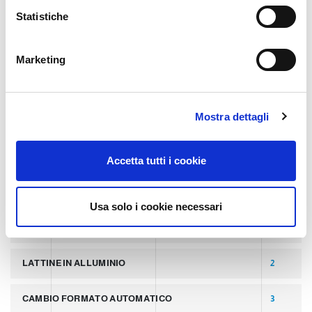
o
Statistiche
TECHNOLOGY
n
e
Marketing
d
TAGS
e
l
Mostra dettagli
c
ULTIMI POST
8
o
n
LATTINE
2
Accetta tutti i cookie
s
e
PALLETTIZZATORI PER COPERCHI
2
n
Usa solo i cookie necessari
s
LINEA PER PRODUZIONE DI LATTINE ALLUMINIO
2
o
LATTINE IN ALLUMINIO
2
CAMBIO FORMATO AUTOMATICO
3