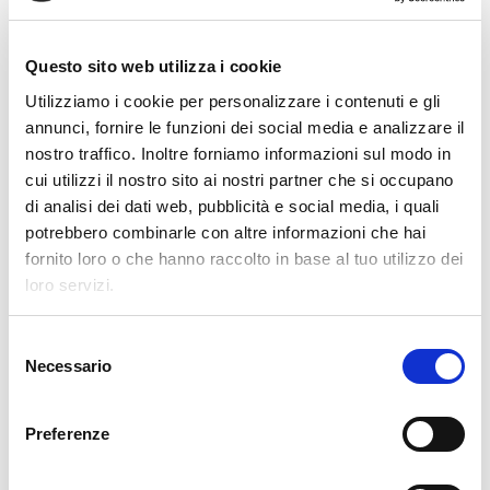
Clevertech Group
VI PRESENTIAMO LA NOSTRA
OPERATION UNIT ROBOTICS & E-
Questo sito web utilizza i cookie
COMMERCE
Utilizziamo i cookie per personalizzare i contenuti e gli
annunci, fornire le funzioni dei social media e analizzare il
Clevertech Group
nostro traffico. Inoltre forniamo informazioni sul modo in
LE POSIZIONI APERTE
cui utilizzi il nostro sito ai nostri partner che si occupano
AUMENTANO. I LAVORATORI
di analisi dei dati web, pubblicità e social media, i quali
QUALIFICATI NO.
potrebbero combinarle con altre informazioni che hai
fornito loro o che hanno raccolto in base al tuo utilizzo dei
loro servizi.
CATEGORIE
S
Necessario
e
CLEVERTECH WORLD
l
e
Preferenze
MARKET INSIGHT
z
i