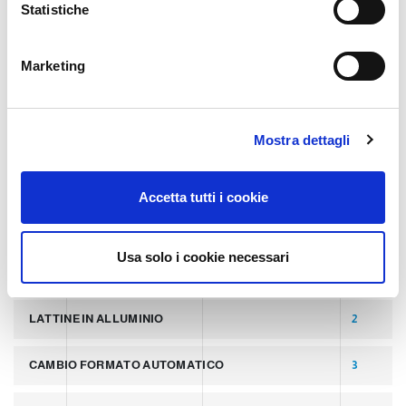
TECHNOLOGY
o
Statistiche
n
e
Marketing
TAGS
d
e
l
ULTIMI POST
8
Mostra dettagli
c
o
LATTINE
2
n
Accetta tutti i cookie
s
e
PALLETTIZZATORI PER COPERCHI
2
n
Usa solo i cookie necessari
s
LINEA PER PRODUZIONE DI LATTINE ALLUMINIO
2
o
LATTINE IN ALLUMINIO
2
CAMBIO FORMATO AUTOMATICO
3