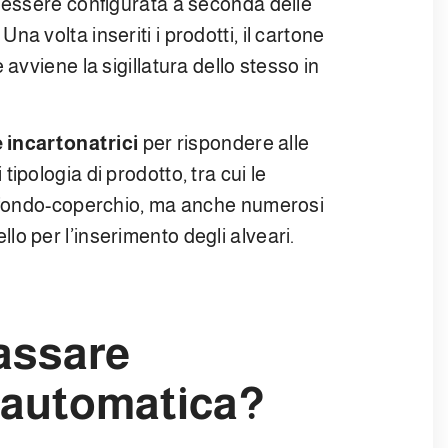
ò essere configurata a seconda delle
na volta inseriti i prodotti, il cartone
avviene la sigillatura dello stesso in
incartonatrici
per rispondere alle
ipologia di prodotto, tra cui le
i fondo-coperchio, ma anche numerosi
o per l’inserimento degli alveari.
passare
e automatica?