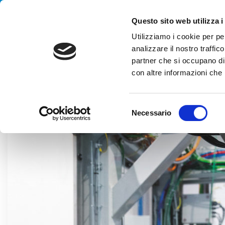
Handling your success
Questo sito web utilizza i
Utilizziamo i cookie per pe
analizzare il nostro traffico
partner che si occupano di 
con altre informazioni che h
HOME
BLOG
TECHNOLOGY
LA TUA AZIENDA PUÒ TRAR
S
Necessario
e
l
e
z
i
o
n
e
d