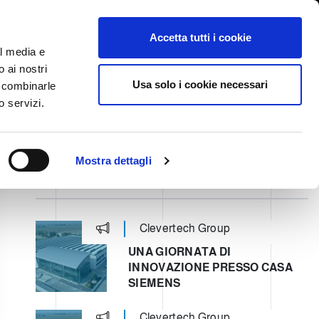
International/Italiano
ervata
Whistleblowing
Accetta tutti i cookie
al media e
o ai nostri
STORY
SERVIZI
FIERE NEWS & EVENTI
CONTATTI
Usa solo i cookie necessari
o combinarle
o servizi.
Mostra dettagli
ULTIMI POST
Clevertech Group
UNA GIORNATA DI
INNOVAZIONE PRESSO CASA
SIEMENS
Clevertech Group