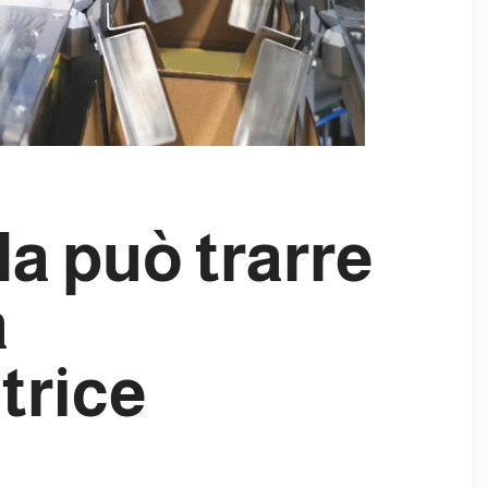
da può trarre
a
trice
?