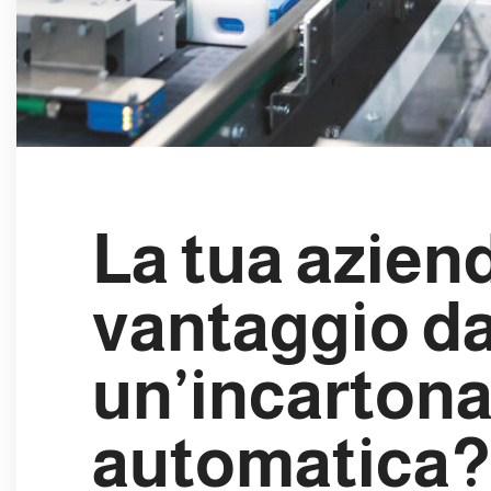
La tua azien
vantaggio d
un’incartona
automatica