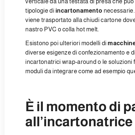
verticale da una testata di presa che pu
tipologie di
incartonamento
necessarie. U
viene trasportato alla chiudi cartone dove 
nastro PVC o colla hot melt.
Esistono poi ulteriori modelli di
macchine 
diverse esigenze di confezionamento e di t
incartonatrici wrap-around o le soluzion
moduli da integrare come ad esempio quell
È il momento di 
all’incartonatric