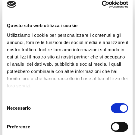
Clevertech Group
Questo sito web utilizza i cookie
VI PRESENTIAMO LA NOSTRA
OPERATION UNIT ROBOTICS & E-
Utilizziamo i cookie per personalizzare i contenuti e gli
COMMERCE
annunci, fornire le funzioni dei social media e analizzare il
nostro traffico. Inoltre forniamo informazioni sul modo in
Clevertech Group
cui utilizzi il nostro sito ai nostri partner che si occupano
LE POSIZIONI APERTE
di analisi dei dati web, pubblicità e social media, i quali
AUMENTANO. I LAVORATORI
potrebbero combinarle con altre informazioni che hai
QUALIFICATI NO.
fornito loro o che hanno raccolto in base al tuo utilizzo dei
loro servizi.
CATEGORIE
S
Necessario
e
l
CLEVERTECH WORLD
e
Preferenze
z
MARKET INSIGHT