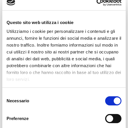
modo è possibile implementare il
servizio al cliente.
Riduzione dei costi e aumento della
Questo sito web utilizza i cookie
redditività dei macchinari
, come
Utilizziamo i cookie per personalizzare i contenuti e gli
conseguenza diretta della riduzione
annunci, fornire le funzioni dei social media e analizzare il
delle tempistiche di fermo macchina e
nostro traffico. Inoltre forniamo informazioni sul modo in
approntamento destinate al
cambio di
cui utilizzi il nostro sito ai nostri partner che si occupano
formato
;
di analisi dei dati web, pubblicità e social media, i quali
potrebbero combinarle con altre informazioni che hai
Flessibilità
dei processi produttivi
, con la
fornito loro o che hanno raccolto in base al tuo utilizzo dei
conseguente risposta alla domanda di
loro servizi.
personalizzazione dei prodotti dettata
dal mercato.
S
Necessario
e
Maggiore sicurezza
degli impianti
, non
l
essendo richiesto l’intervento umano in
e
Preferenze
z
zone potenzialmente a rischio o di