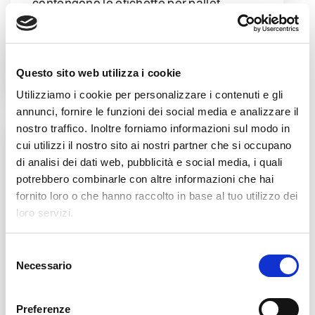
contengono le etichette per pallet
LEGGI DI PIÙ
Questo sito web utilizza i cookie
Utilizziamo i cookie per personalizzare i contenuti e gli
annunci, fornire le funzioni dei social media e analizzare il
nostro traffico. Inoltre forniamo informazioni sul modo in
cui utilizzi il nostro sito ai nostri partner che si occupano
di analisi dei dati web, pubblicità e social media, i quali
potrebbero combinarle con altre informazioni che hai
fornito loro o che hanno raccolto in base al tuo utilizzo dei
loro servizi.
S
Il pallettizzatore per
Necessario
e
l
scatole, tra e-
e
Preferenze