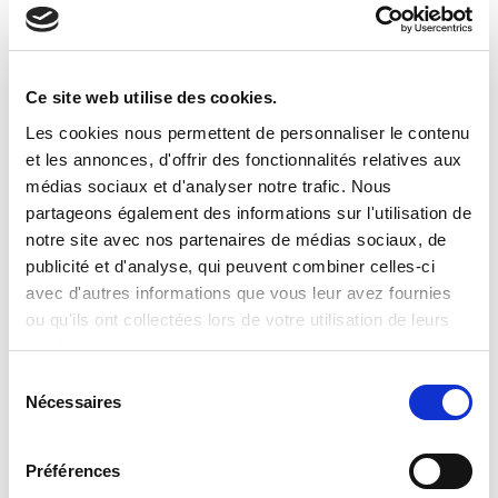
Ce site web utilise des cookies.
Les cookies nous permettent de personnaliser le contenu
et les annonces, d'offrir des fonctionnalités relatives aux
ULTIMI POST
médias sociaux et d'analyser notre trafic. Nous
partageons également des informations sur l'utilisation de
Clevertech Group
notre site avec nos partenaires de médias sociaux, de
publicité et d'analyse, qui peuvent combiner celles-ci
UNE JOURNE'E D'INNOVATION
avec d'autres informations que vous leur avez fournies
CHEZ CASA SIEMENS
ou qu'ils ont collectées lors de votre utilisation de leurs
services.
Clevertech Group
S
Nécessaires
é
GLOBAL AUTOMATION MEETING
l
2026
e
Préférences
c