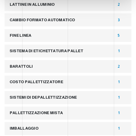
n
LATTINE IN ALLUMINIO
2
t
CAMBIO FORMATO AUTOMATICO
3
FINE LINEA
5
SISTEMA DI ETICHETTATURA PALLET
1
BARATTOLI
2
COSTO PALLETTIZZATORE
1
SISTEMI DI DEPALLETTIZZAZIONE
1
PALLETTIZZAZIONE MISTA
1
IMBALLAGGIO
1