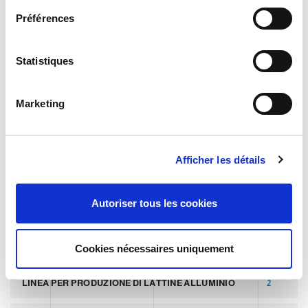
JOURNAL
e
Préférences
c
APERÇU DU MARCHÉ
t
i
Statistiques
o
TECHNOLOGIE
n
Marketing
d
u
TAGS
c
Afficher les détails
o
n
DERNIER ARTICLE
8
s
Autoriser tous les cookies
e
SLIDER
2
n
t
Cookies nécessaires uniquement
PALLETTIZZATORI PER COPERCHI
2
e
m
LINEA PER PRODUZIONE DI LATTINE ALLUMINIO
2
e