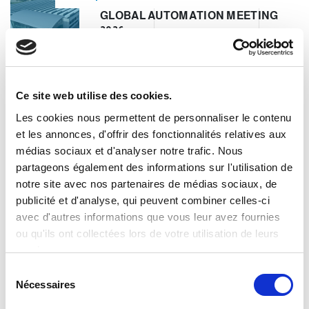
GLOBAL AUTOMATION MEETING
2026
Clevertech Group
Ce site web utilise des cookies.
OPERATION UNIT ROBOTICS & E-
COMMERCE – CLEVERTECH
Les cookies nous permettent de personnaliser le contenu
et les annonces, d'offrir des fonctionnalités relatives aux
médias sociaux et d'analyser notre trafic. Nous
Clevertech Group
partageons également des informations sur l'utilisation de
notre site avec nos partenaires de médias sociaux, de
LES POSTES OUVERTS
publicité et d'analyse, qui peuvent combiner celles-ci
AUGMENTENT. LES PROFILS
avec d'autres informations que vous leur avez fournies
QUALIFIÉS NON.
ou qu'ils ont collectées lors de votre utilisation de leurs
services.
CATEGORIE
S
Nécessaires
é
l